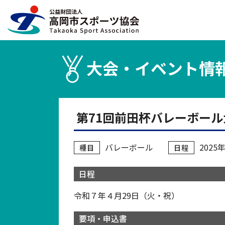
大会・イベント情
第71回前田杯バレーボー
バレーボール
202
種目
日程
日程
令和７年４月29日（火・祝）
要項・申込書